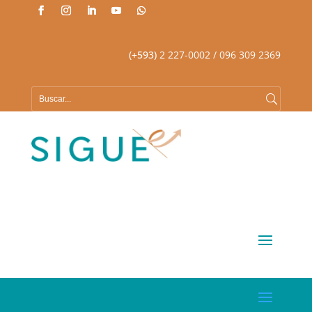
(+593)
2 227-0002
/ 096 309 2369