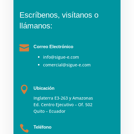
Escríbenos, visítanos o
llámanos:

Correo Electrónico
info@sigue-e.com
comercial@sigue-e.com

Ubicación
Inglaterra E3-263 y Amazonas
Ed. Centro Ejecutivo – Of. 502
Quito – Ecuador

Teléfono