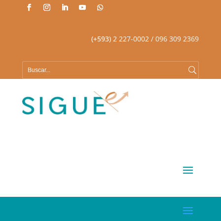
(+593)
2 227-0002
/ 096 309 2369