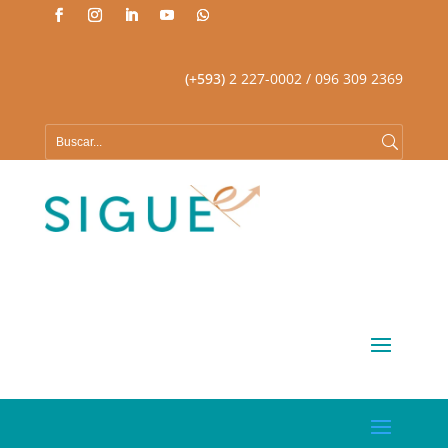
(+593)
2 227-0002
/ 096 309 2369