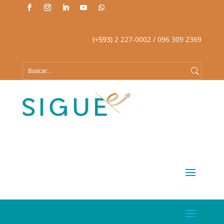
(+593)
2 227-0002
/ 096 309 2369