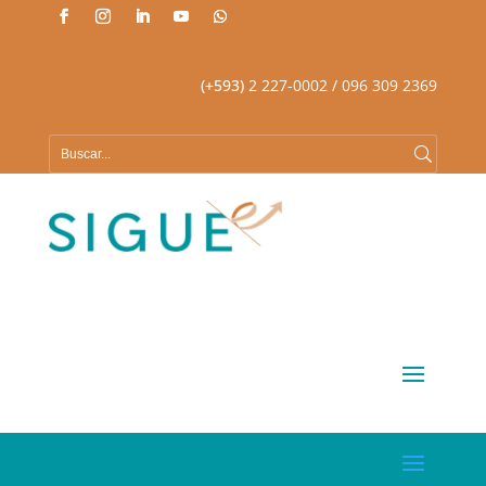
(+593)
2 227-0002
/ 096 309 2369