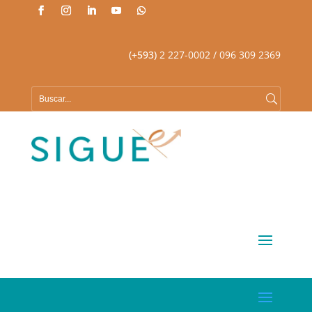
(+593)
2 227-0002
/ 096 309 2369