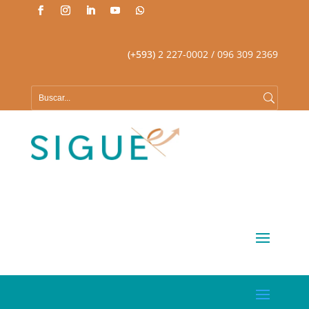
(+593)
2 227-0002
/ 096 309 2369