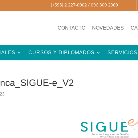
(+593)
2 227-0002
/ 096 309 2369
CONTACTO
NOVEDADES
CA
NALES
CURSOS Y DIPLOMADOS
SERVICIOS
manca_SIGUE-e_V2
023