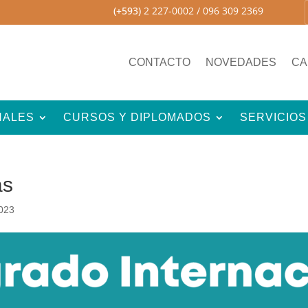
(+593)
2 227-0002
/ 096 309 2369
CONTACTO
NOVEDADES
CA
NALES
CURSOS Y DIPLOMADOS
SERVICIOS
as
2023