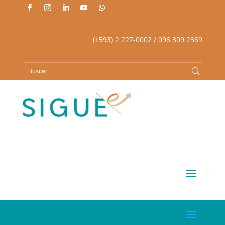
(+593)
2 227-0002
/ 096 309 2369