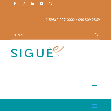
(+593)
2 227-0002
/ 096 309 2369