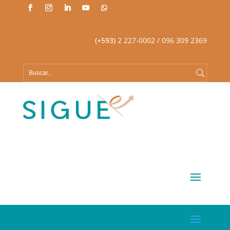
(+593)
2 227-0002
/ 096 309 2369