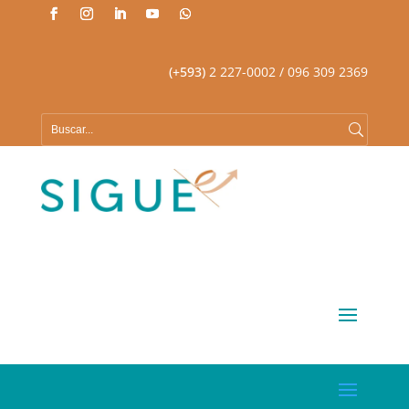
(+593)
2 227-0002
/ 096 309 2369