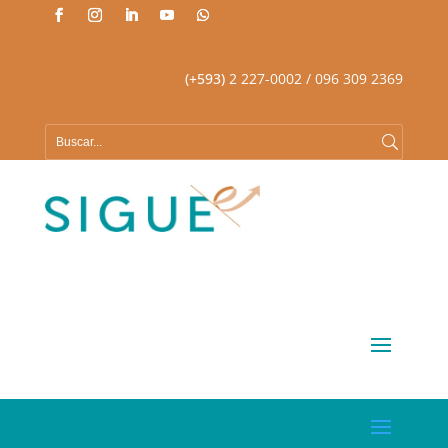
(+593)
2 227-0002
/ 096 309 2369