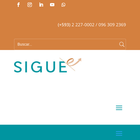
(+593)
2 227-0002
/ 096 309 2369