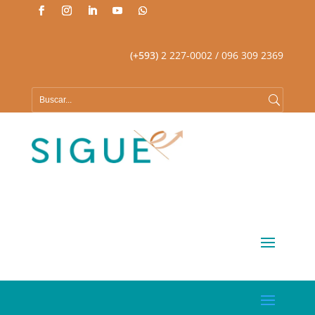
(+593)
2 227-0002
/ 096 309 2369