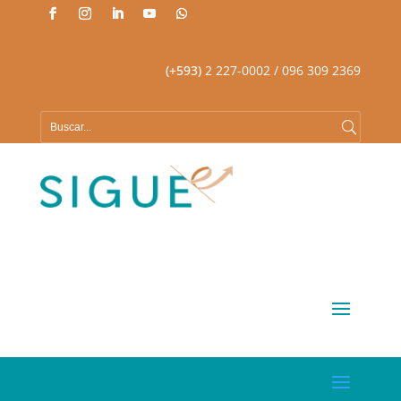
(+593)
2 227-0002
/ 096 309 2369