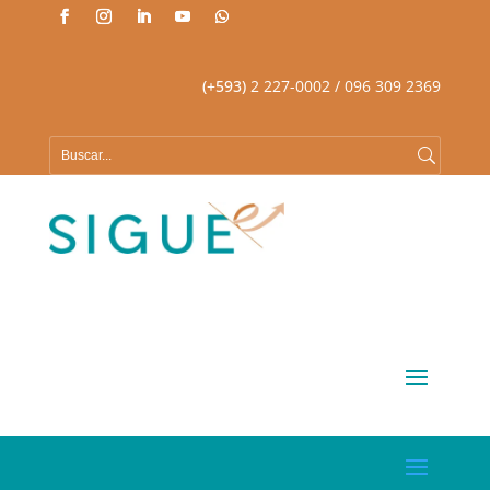
(+593)
2 227-0002
/ 096 309 2369