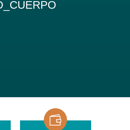
LO_CUERPO
