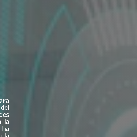
ara
 del
ades
 la
e ha
a la