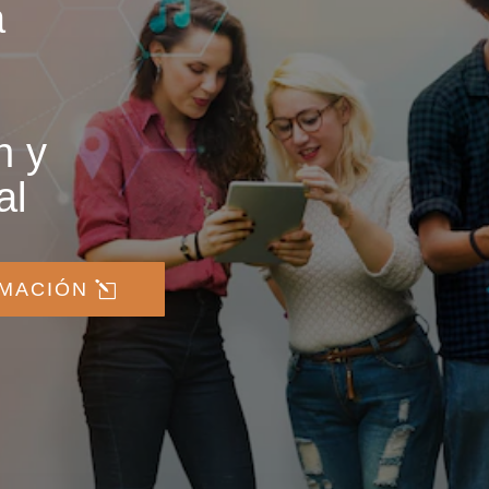
a
n y
al
RMACIÓN