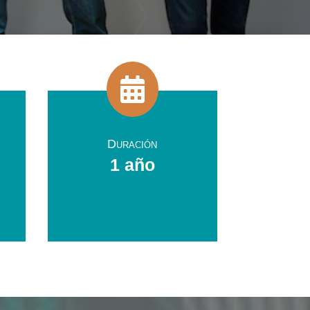

Duración
1 año