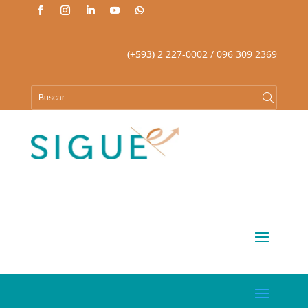
(+593)
2 227-0002
/ 096 309 2369