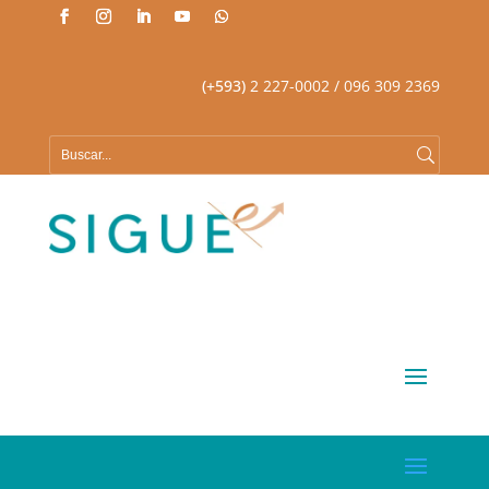
(+593)
2 227-0002
/ 096 309 2369