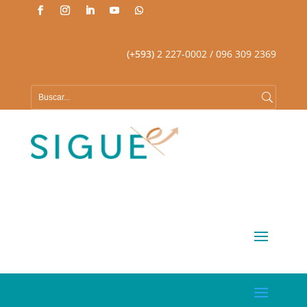
(+593)
2 227-0002
/ 096 309 2369