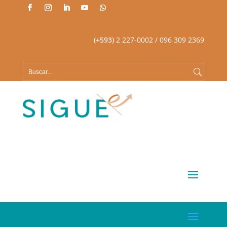
(+593)
2 227-0002
/ 096 309 2369