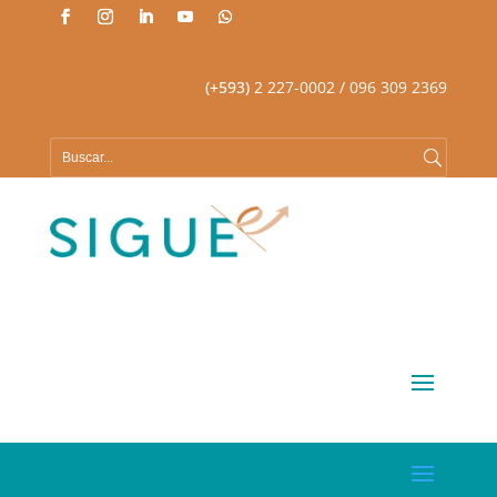
(+593)
2 227-0002
/ 096 309 2369