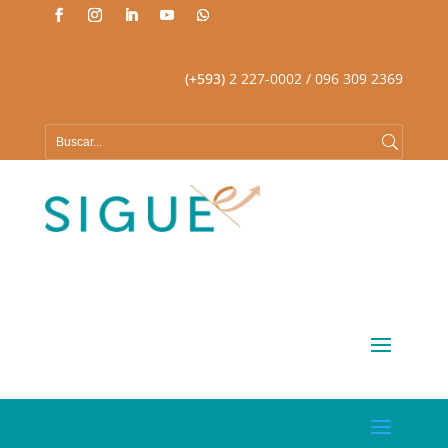
(+593)
2 227-0002
/ 096 309 2369