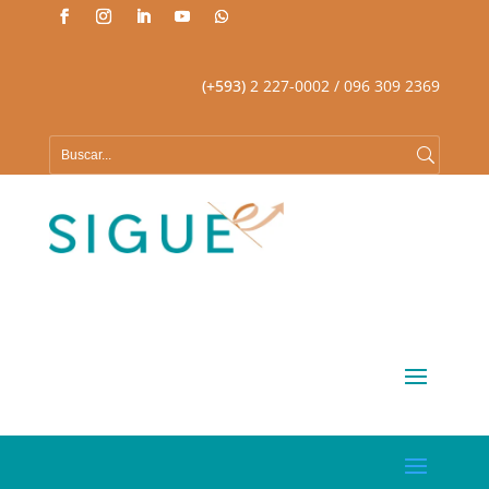
(+593)
2 227-0002
/ 096 309 2369