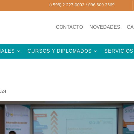
(+593)
2 227-0002
/ 096 309 2369
CONTACTO
NOVEDADES
CA
NALES
CURSOS Y DIPLOMADOS
SERVICIOS
2024