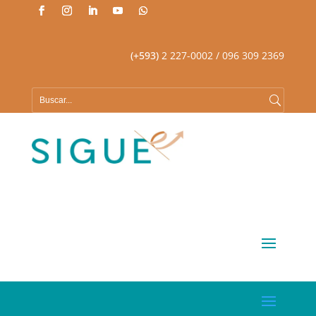
(+593)
2 227-0002
/ 096 309 2369