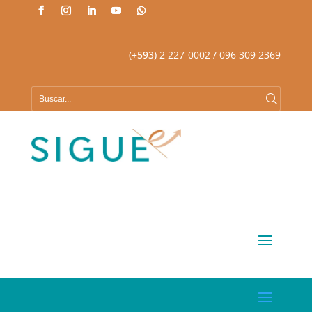
(+593)
2 227-0002
/ 096 309 2369