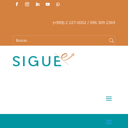
(+593)
2 227-0002
/ 096 309 2369