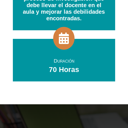
debe llevar el docente en el
aula y mejorar las debilidades
encontradas.

Duración
70 Horas