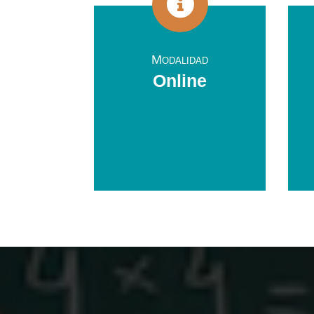

Modalidad
Online