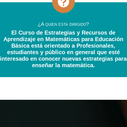

¿A quien esta dirigido?
El Curso de Estrategias y Recursos de
Aprendizaje en Matemáticas para Educación
Básica está orientado a Profesionales,
estudiantes y público en general que esté
interesado en conocer nuevas estrategias para
enseñar la matemática.