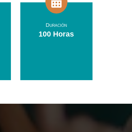

Duración
100 Horas