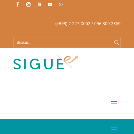
(+593)
2 227-0002
/ 096 309 2369