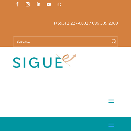
(+593)
2 227-0002
/ 096 309 2369