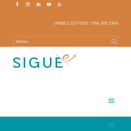
(+593)
2 227-0002
/ 096 309 2369