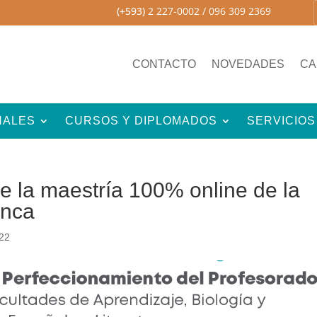
(+593)
2 227-0002
/ 096 309 2369
CONTACTO
NOVEDADES
CA
NALES
CURSOS Y DIPLOMADOS
SERVICIOS
re la maestría 100% online de la
anca
022