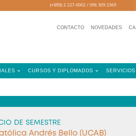
(+593)
2 227-0002
/ 096 309 2369
CONTACTO
NOVEDADES
CA
NALES
CURSOS Y DIPLOMADOS
SERVICIOS