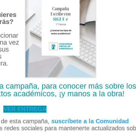
uieres
arás?
ccionar
una vez
 sus
s
ra.
 la campaña, para conocer más sobre lo
extos académicos, ¡y manos a la obra!
VER ENTREGA
as de esta campaña,
suscríbete a la Comunidad
redes sociales para mantenerte actualizados so