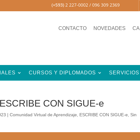
(+593)
2 227-0002
/ 096 309 2369
CONTACTO
NOVEDADES
CA
NALES
CURSOS Y DIPLOMADOS
SERVICIOS
| ESCRIBE CON SIGUE-e
023
|
Comunidad Virtual de Aprendizaje
,
ESCRIBE CON SIGUE-e
,
Sin