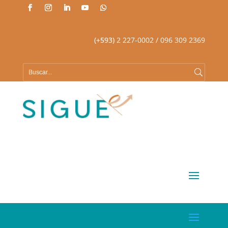
(+593)
2 227-0002
/ 096 309 2369