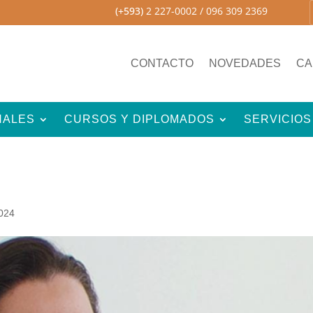
(+593)
2 227-0002
/ 096 309 2369
CONTACTO
NOVEDADES
CA
NALES
CURSOS Y DIPLOMADOS
SERVICIOS
2024