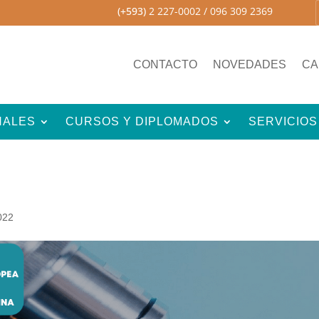
(+593)
2 227-0002
/ 096 309 2369
CONTACTO
NOVEDADES
CA
NALES
CURSOS Y DIPLOMADOS
SERVICIOS
022