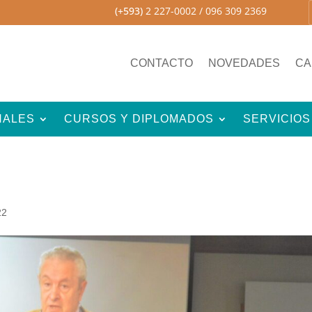
(+593)
2 227-0002
/ 096 309 2369
CONTACTO
NOVEDADES
CA
NALES
CURSOS Y DIPLOMADOS
SERVICIOS
22