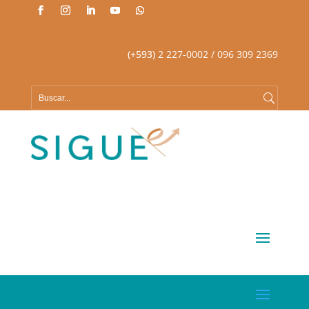
(+593)
2 227-0002
/ 096 309 2369